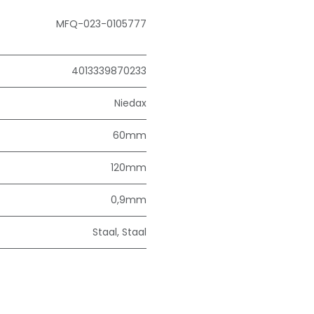
MFQ-023-0105777
4013339870233
Niedax
60mm
120mm
0,9mm
Staal
,
Staal