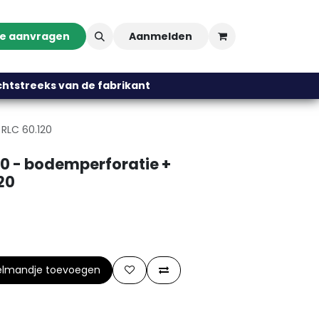
te aanvragen
Aanmelden
streeks van de fabrikant
 RLC 60.120
0 - bodemperforatie +
20
elmandje toevoegen