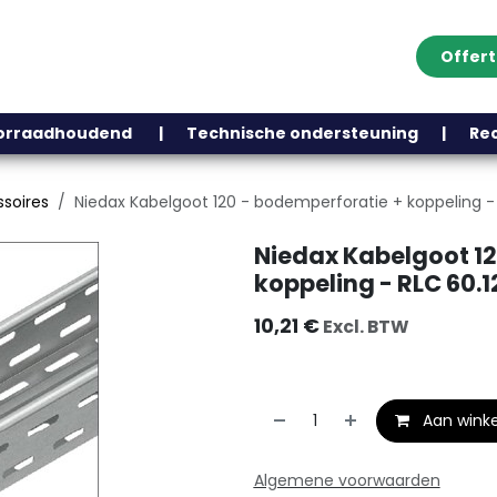
Offer
Klantenservice
Over ons
Webshop
Blog
Contact
Help
oorraadhoudend | Technische ondersteuning | Recht
soires
Niedax Kabelgoot 120 - bodemperforatie + koppeling -
Niedax Kabelgoot 12
koppeling - RLC 60.1
10,21
€
Excl. BTW
Aan wink
Algemene voorwaarden