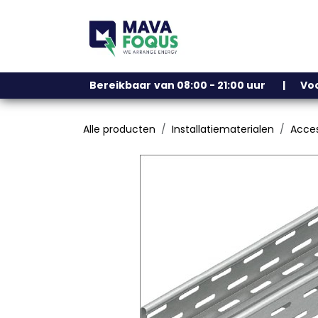
Overslaan naar inhoud
Ons assortiment
Bereikbaar
​
van 08:00 - 21:00 uur | V
Alle producten
Installatiematerialen
Acces