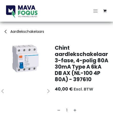
Overslaan naar inhoud
Aardlekschakelaars
Chint
aardlekschakelaar
3-fase, 4-polig 80A
30mA Type A 6kA
DB AX (NL-100 4P
80A) - 397610
40,00
€
Excl. BTW