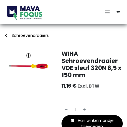
Overslaan naar inhoud
Schroevendraaiers
WIHA
Schroevendraaier
VDE sleuf 320N 6,5 x
150 mm
11,16
€
Excl. BTW
Aan winkelmandje
toevoegen