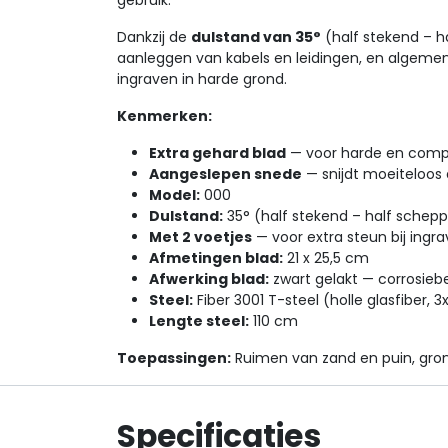
gebruik.
Dankzij de
dulstand van 35°
(half stekend – h
aanleggen van kabels en leidingen, en alge
ingraven in harde grond.
Kenmerken:
Extra gehard blad
— voor harde en comp
Aangeslepen snede
— snijdt moeiteloos
Model:
000
Dulstand:
35° (half stekend – half schep
Met 2 voetjes
— voor extra steun bij ingr
Afmetingen blad:
21 x 25,5 cm
Afwerking blad:
zwart gelakt — corrosieb
Steel:
Fiber 3001 T-steel (holle glasfiber, 
Lengte steel:
110 cm
Toepassingen:
Ruimen van zand en puin, gron
Specificaties