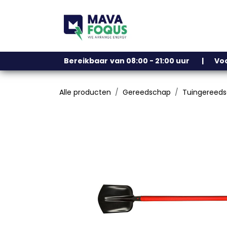
Overslaan naar inhoud
Ons assortiment
Bereikbaar
​
van 08:00 - 21:00 uur | V
Alle producten
Gereedschap
Tuingereed