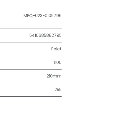
MFQ-023-0105796
5410685882795
Polet
1100
210mm
255