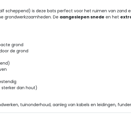
alf scheppend) is deze bats perfect voor het ruimen van zand e
mene grondwerkzaamheden. De
aangeslepen snede
en het
extr
acte grond
 door de grond
pend)
aven
estendig
3x sterker dan hout)
dwerken, tuinonderhoud, aanleg van kabels en leidingen, funder