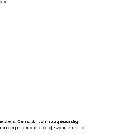
agen
iefhebbers. Gemaakt van
hoogwaardig
jarenlang meegaat, ook bij zwaar intensief