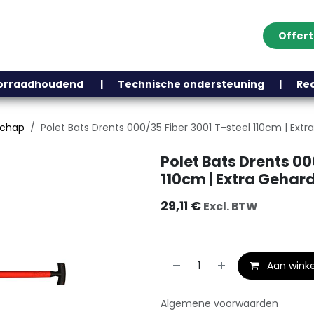
Offer
Klantenservice
Over ons
Webshop
Blog
Contact
Help
oorraadhoudend | Technische ondersteuning | Recht
schap
Polet Bats Drents 000/35 Fiber 3001 T-steel 110cm | Extr
Polet Bats Drents 00
110cm | Extra Gehard
29,11
€
Excl. BTW
Aan wink
Algemene voorwaarden