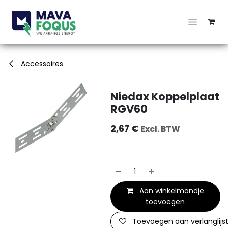
Overslaan naar inhoud
Accessoires
Niedax Koppelplaat
RGV60
2,67
€
Excl. BTW
Aan winkelmandje
toevoegen
Toevoegen aan verlanglijs