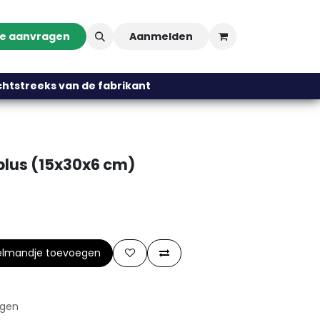
te aanvragen
Aanmelden
streeks van de fabrikant
plus (15x30x6 cm)
elmandje toevoegen
agen