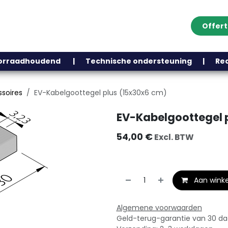
Offer
Klantenservice
Over ons
Webshop
Blog
Contact
Help
oorraadhoudend | Technische ondersteuning | Recht
soires
EV-Kabelgoottegel plus (15x30x6 cm)
EV-Kabelgoottegel 
54,00
€
Excl. BTW
Aan wink
Algemene voorwaarden
Geld-terug-garantie van 30 d