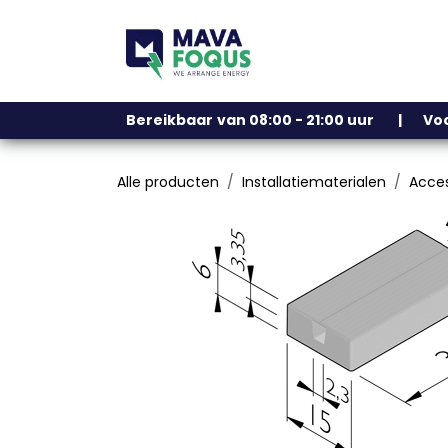
Overslaan naar inhoud
Ons assortiment
Bereikbaar
​
van 08:00 - 21:00 uur | V
Alle producten
Installatiematerialen
Acces