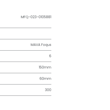
MFQ-023-0105881
MAVA Foqus
6
150mm
60mm
300