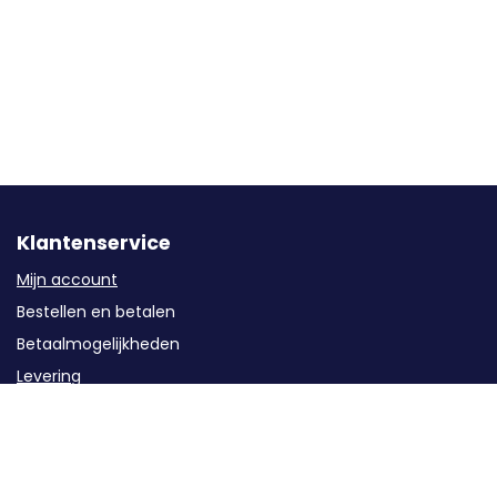
Klantenservice
Mijn account
Bestellen en betalen
Betaalmogelijkheden
Levering
Garantie
Service
Retourzendingen / Annuleren