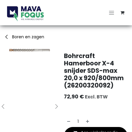
Overslaan naar inhoud
Boren en zagen
Bohrcraft
Hamerboor X-4
snijder SDS-max
20,0 x 920/800mm
(26200320092)
72,90
€
Excl. BTW