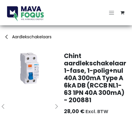
Overslaan naar inhoud
Aardlekschakelaars
Chint
aardlekschakelaar
1-fase, 1-polig+nul
40A 300mA Type A
6kA DB (RCCB NL1-
63 1PN 40A 300mA)
- 200881
28,00
€
Excl. BTW