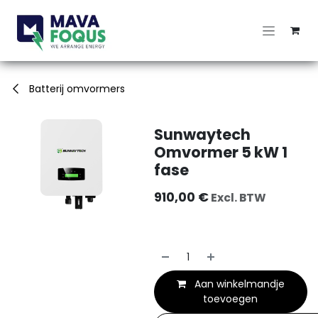
Overslaan naar inhoud
Batterij omvormers
Sunwaytech
Omvormer 5 kW 1
fase
910,00
€
Excl. BTW
Aan winkelmandje
toevoegen