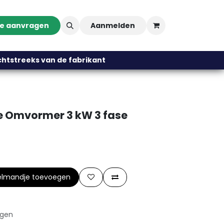
te aanvragen
Aanmelden
streeks van de fabrikant
 Omvormer 3 kW 3 fase
elmandje toevoegen
agen