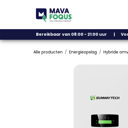
Overslaan naar inhoud
Ons assortiment
Bereikbaar
​
van 08:00 - 21:00 uur | V
Alle producten
Energieopslag
Hybride om