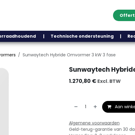
Offer
Klantenservice
Over ons
Webshop
Blog
Contact
Help
oorraadhoudend | Technische ondersteuning | Recht
vormers
Sunwaytech Hybride Omvormer 3 kW 3 fase
Sunwaytech Hybride
1.270,80
€
Excl. BTW
Aan wink
Algemene voorwaarden
Geld-terug-garantie van 30 d