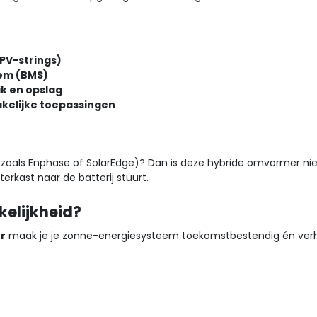
PV-strings)
em (BMS)
ik en opslag
zakelijke toepassingen
zoals Enphase of SolarEdge)? Dan is deze hybride omvormer niet 
erkast naar de batterij stuurt.
elijkheid?
r
maak je je zonne-energiesysteem toekomstbestendig én verhoog