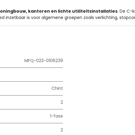
oningbouw, kantoren en lichte utiliteitsinstallaties
. De C-k
reed inzetbaar is voor algemene groepen zoals verlichting, stopc
MFQ-023-0106239
Chint
2
1-fase
2