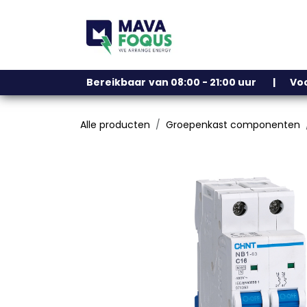
Overslaan naar inhoud
Ons assortiment
Bereikbaar
​
van 08:00 - 21:00 uur | V
Alle producten
Groepenkast componenten