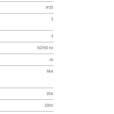
IP20
2
3
50/60 Hz
Ja
6kA
20A
230V