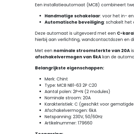
Een installatieautomaat (MCB) combineert twee
Handmatige schakelaar
: voor het in- e
Automatische beveiliging
: schakelt het
Deze automaat is uitgevoerd met een
C-karak
hierbij aan verlichting, wandcontactdozen en di
Met een
nominale stroomsterkte van 20A
i
afschakelvermogen van 6kA
kan de automaat
Belangrijkste eigenschappen:
Merk: Chint
Type: MCB NB1-63 2P C20
Aantal polen: 2P+N (2 modules)
Nominale stroom: 20A
Karakteristiek: C (geschikt voor gematigd
Afschakelvermogen: 6kA
Netspanning: 230V, 50/60Hz
Artikelnummer: 179660