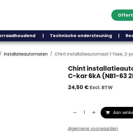
Offer
Klantenservice
Over ons
Webshop
Blog
Contact
Help
oorraadhoudend | Technische ondersteuning | Recht
Installatieautomaten
Chint installatieautomaat 1-fase, 2-p
Chint installatieau
C-kar 6kA (NB1-63 2
24,50
€
Excl. BTW
Aan wink
Algemene voorwaarden