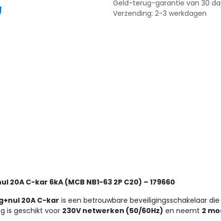
Geld-terug-garantie van 30 d
Verzending: 2-3 werkdagen
nul 20A C-kar 6kA (MCB NB1-63 2P C20) – 179660
ig+nul 20A C-kar
is een betrouwbare beveiligingsschakelaar die
ng is geschikt voor
230V netwerken (50/60Hz)
en neemt
2 mo