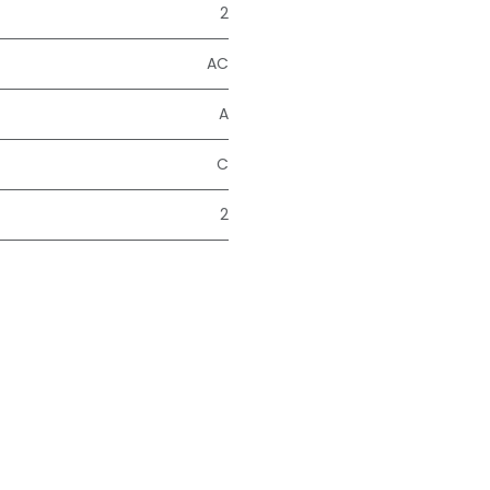
2
AC
A
C
2