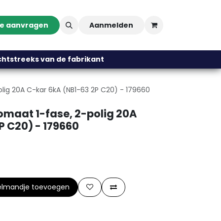
te aanvragen
Aanmelden
streeks van de fabrikant
olig 20A C-kar 6kA (NB1-63 2P C20) - 179660
tomaat 1-fase, 2-polig 20A
P C20) - 179660
elmandje toevoegen