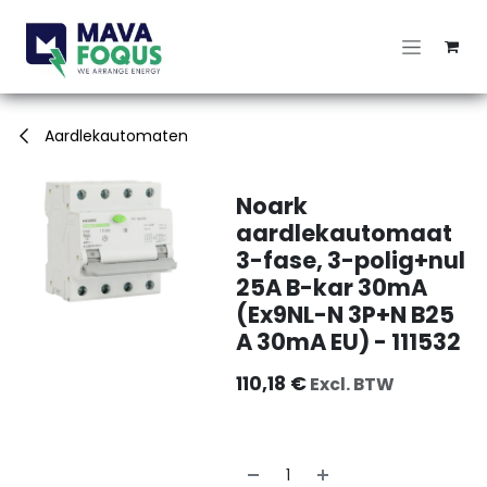
Overslaan naar inhoud
Aardlekautomaten
Noark
aardlekautomaat
3-fase, 3-polig+nul
25A B-kar 30mA
(Ex9NL-N 3P+N B25
A 30mA EU) - 111532
110,18
€
Excl. BTW