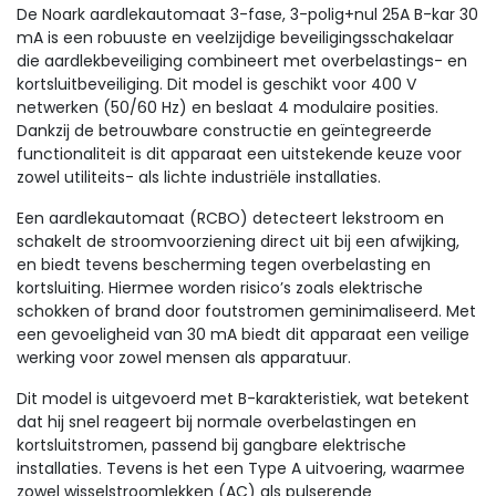
De Noark aardlekautomaat 3-fase, 3-polig+nul 25A B-kar 30
mA is een robuuste en veelzijdige beveiligingsschakelaar
die aardlekbeveiliging combineert met overbelastings- en
kortsluitbeveiliging. Dit model is geschikt voor 400 V
netwerken (50/60 Hz) en beslaat 4 modulaire posities.
Dankzij de betrouwbare constructie en geïntegreerde
functionaliteit is dit apparaat een uitstekende keuze voor
zowel utiliteits- als lichte industriële installaties.
Een aardlekautomaat (RCBO) detecteert lekstroom en
schakelt de stroomvoorziening direct uit bij een afwijking,
en biedt tevens bescherming tegen overbelasting en
kortsluiting. Hiermee worden risico’s zoals elektrische
schokken of brand door foutstromen geminimaliseerd. Met
een gevoeligheid van 30 mA biedt dit apparaat een veilige
werking voor zowel mensen als apparatuur.
Dit model is uitgevoerd met B-karakteristiek, wat betekent
dat hij snel reageert bij normale overbelastingen en
kortsluitstromen, passend bij gangbare elektrische
installaties. Tevens is het een Type A uitvoering, waarmee
zowel wisselstroomlekken (AC) als pulserende