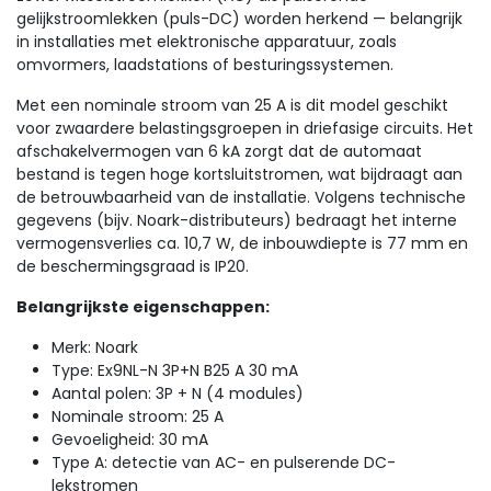
gelijkstroomlekken (puls-DC) worden herkend — belangrijk
in installaties met elektronische apparatuur, zoals
omvormers, laadstations of besturingssystemen.
Met een nominale stroom van 25 A is dit model geschikt
voor zwaardere belastingsgroepen in driefasige circuits. Het
afschakelvermogen van 6 kA zorgt dat de automaat
bestand is tegen hoge kortsluitstromen, wat bijdraagt aan
de betrouwbaarheid van de installatie. Volgens technische
gegevens (bijv. Noark-distributeurs) bedraagt het interne
vermogensverlies ca. 10,7 W, de inbouwdiepte is 77 mm en
de beschermingsgraad is IP20.
Belangrijkste eigenschappen:
Merk: Noark
Type: Ex9NL-N 3P+N B25 A 30 mA
Aantal polen: 3P + N (4 modules)
Nominale stroom: 25 A
Gevoeligheid: 30 mA
Type A: detectie van AC- en pulserende DC-
lekstromen