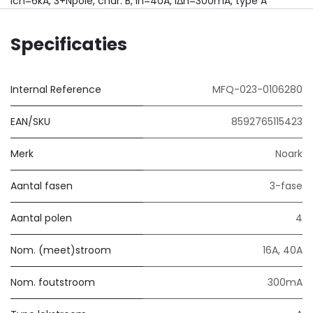
Icn=6kA, 3+Npole, char. B, In=40A, IΔn=300mA, type A
Specificaties
Internal Reference
MFQ-023-0106280
EAN/SKU
8592765115423
Merk
Noark
Aantal fasen
3-fase
Aantal polen
4
Nom. (meet)stroom
16A
,
40A
Nom. foutstroom
300mA