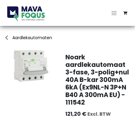
Overslaan naar inhoud
Aardlekautomaten
Noark
aardlekautomaat
3-fase, 3-polig+nul
40A B-kar 300mA
6kA (Ex9NL-N 3P+N
B40 A 300mA EU) -
111542
121,20
€
Excl. BTW