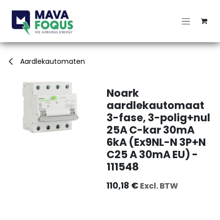
Overslaan naar inhoud
Aardlekautomaten
Noark
aardlekautomaat
3-fase, 3-polig+nul
25A C-kar 30mA
6kA (Ex9NL-N 3P+N
C25 A 30mA EU) -
111548
110,18
€
Excl. BTW