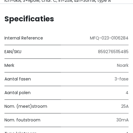
Icn=6kA, 3+Npole, char. C, In=25A, IΔn=30mA, type A
Specificaties
Internal Reference
MFQ-023-0106284
EAN/SKU
8592765115485
Merk
Noark
Aantal fasen
3-fase
Aantal polen
4
Nom. (meet)stroom
25A
Nom. foutstroom
30mA