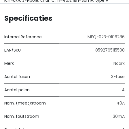
Icn=6kA, 3+Npole, char. C, In=40A, IΔn=30mA, type A
Specificaties
Internal Reference
MFQ-023-0106286
EAN/SKU
8592765115508
Merk
Noark
Aantal fasen
3-fase
Aantal polen
4
Nom. (meet)stroom
40A
Nom. foutstroom
30mA