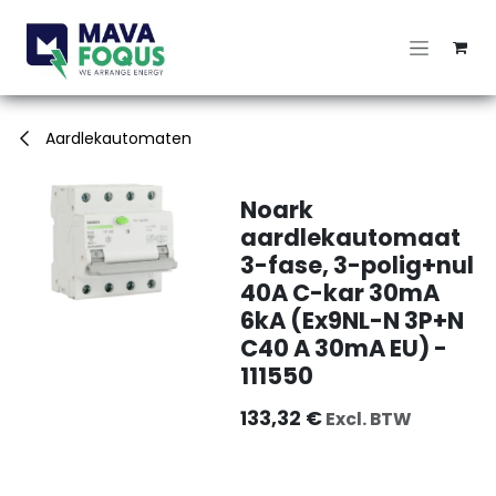
Overslaan naar inhoud
Aardlekautomaten
Noark
aardlekautomaat
3-fase, 3-polig+nul
40A C-kar 30mA
6kA (Ex9NL-N 3P+N
C40 A 30mA EU) -
111550
133,32
€
Excl. BTW