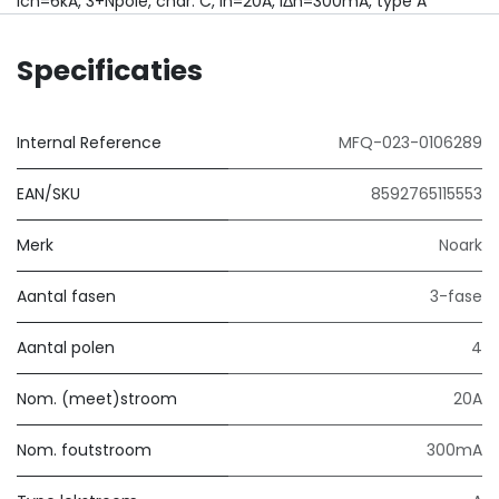
Icn=6kA, 3+Npole, char. C, In=20A, IΔn=300mA, type A
Specificaties
Internal Reference
MFQ-023-0106289
EAN/SKU
8592765115553
Merk
Noark
Aantal fasen
3-fase
Aantal polen
4
Nom. (meet)stroom
20A
Nom. foutstroom
300mA