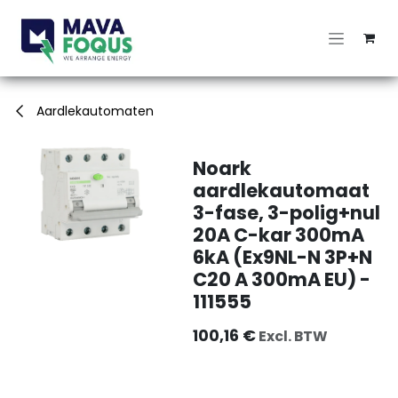
Overslaan naar inhoud
Aardlekautomaten
Noark
aardlekautomaat
3-fase, 3-polig+nul
20A C-kar 300mA
6kA (Ex9NL-N 3P+N
C20 A 300mA EU) -
111555
100,16
€
Excl. BTW