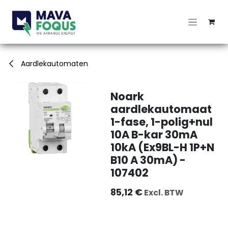
Overslaan naar inhoud
Aardlekautomaten
Noark
aardlekautomaat
1-fase, 1-polig+nul
10A B-kar 30mA
10kA (Ex9BL-H 1P+N
B10 A 30mA) -
107402
85,12
€
Excl. BTW