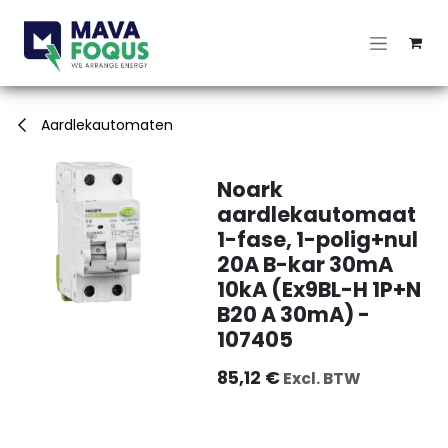
Overslaan naar inhoud
Aardlekautomaten
Noark
aardlekautomaat
1-fase, 1-polig+nul
20A B-kar 30mA
10kA (Ex9BL-H 1P+N
B20 A 30mA) -
107405
85,12
€
Excl. BTW