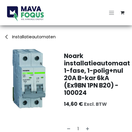
Overslaan naar inhoud
Installatieautomaten
Noark
installatieautomaat
1-fase, 1-polig+nul
20A B-kar 6kA
(Ex9BN 1PN B20) -
100024
14,60
€
Excl. BTW