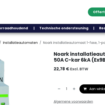
Offer
Klantenservice
Over ons
Webshop
Blog
Contact
Help
oorraadhoudend | Technische ondersteuning | Recht
Installatieautomaten
Noark installatieautomaat 1-fase, 1-p
Noark installatieau
50A C-kar 6kA (Ex9B
22,78
€
Excl. BTW
Aan wink
Algemene voorwaarden