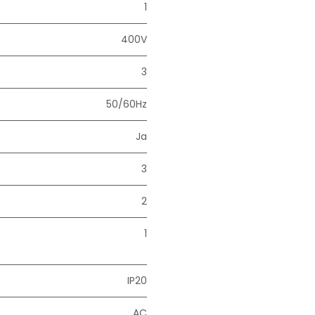
1
400V
3
50/60Hz
Ja
3
2
1
IP20
AC