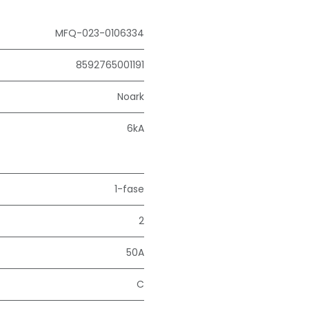
MFQ-023-0106334
8592765001191
Noark
6kA
1-fase
2
50A
C