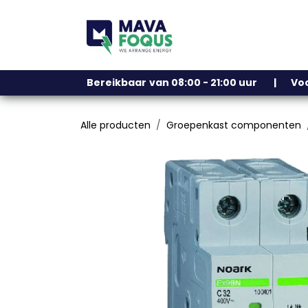
Overslaan naar inhoud
Ons assortiment
Bereikbaar
​
van 08:00 - 21:00 uur | V
Alle producten
Groepenkast componenten