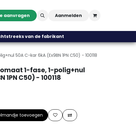
te aanvragen
Aanmelden
streeks van de fabrikant
olig+nul 50A C-kar 6kA (Ex9BN 1PN C50) - 100118
tomaat 1-fase, 1-polig+nul
N 1PN C50) - 100118
elmandje toevoegen