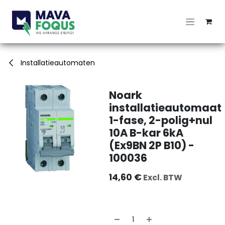
Overslaan naar inhoud
Installatieautomaten
Noark
installatieautomaat
1-fase, 2-polig+nul
10A B-kar 6kA
(Ex9BN 2P B10) -
100036
14,60
€
Excl. BTW