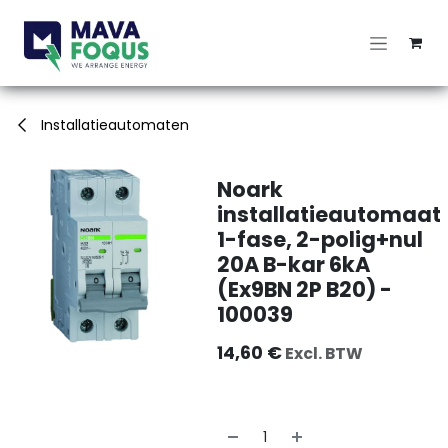
Overslaan naar inhoud
Installatieautomaten
Noark
installatieautomaat
1-fase, 2-polig+nul
20A B-kar 6kA
(Ex9BN 2P B20) -
100039
14,60
€
Excl. BTW