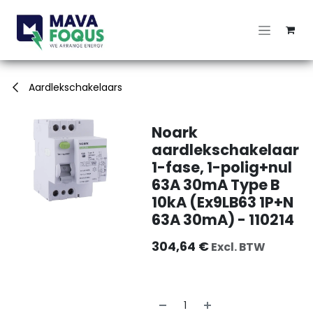
Overslaan naar inhoud
Aardlekschakelaars
Noark
aardlekschakelaar
1-fase, 1-polig+nul
63A 30mA Type B
10kA (Ex9LB63 1P+N
63A 30mA) - 110214
304,64
€
Excl. BTW