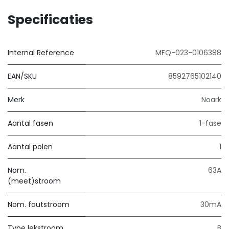
Specificaties
Internal Reference
MFQ-023-0106388
EAN/SKU
8592765102140
Merk
Noark
Aantal fasen
1-fase
Aantal polen
1
Nom.
63A
(meet)stroom
Nom. foutstroom
30mA
Type lekstroom
B