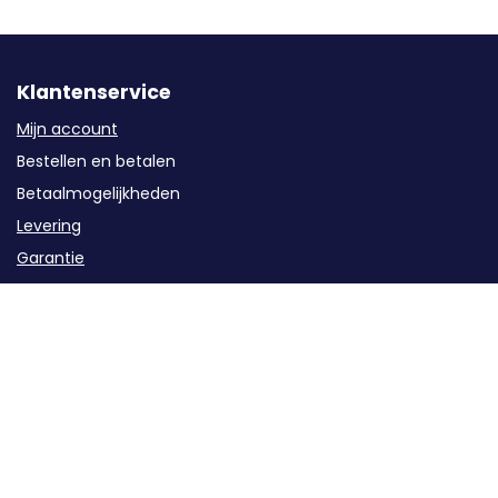
Klantenservice
Mijn account
Bestellen en betalen
Betaalmogelijkheden
Levering
Garantie
Service
Retourzendingen / Annuleren
Contact
Categorieën
Groepenkast componenten
Kabels en buizen