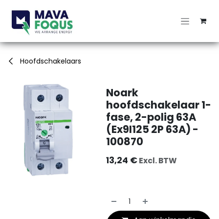
Overslaan naar inhoud
Hoofdschakelaars
Noark
hoofdschakelaar 1-
fase, 2-polig 63A
(Ex9I125 2P 63A) -
100870
13,24
€
Excl. BTW