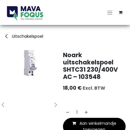
Overslaan naar inhoud
Uitschakelspoel
Noark
uitschakelspoel
SHTC31 230/400V
AC – 103548
18,00
€
Excl. BTW
Aan winkelmandje
toevoegen