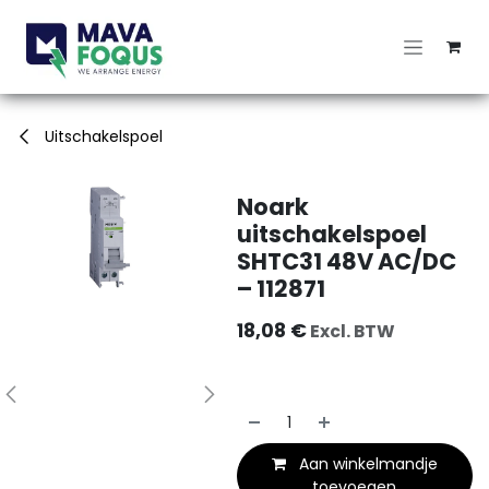
Overslaan naar inhoud
Uitschakelspoel
Noark
uitschakelspoel
SHTC31 48V AC/DC
– 112871
18,08
€
Excl. BTW
Aan winkelmandje
toevoegen