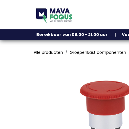
Overslaan naar inhoud
Ons assortiment
Bereikbaar
​
van 08:00 - 21:00 uur | V
Alle producten
Groepenkast componenten