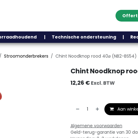
Offer
Klantenservice
Over ons
Webshop
Blog
Contact
Help
oorraadhoudend | Technische ondersteuning | Recht
Stroomonderbrekers
Chint Noodknop rood 40⌀ (NB2-BS54)
Chint Noodknop roo
12,26
€
Excl. BTW
Aan wink
Algemene voorwaarden
Geld-terug-garantie van 30 d