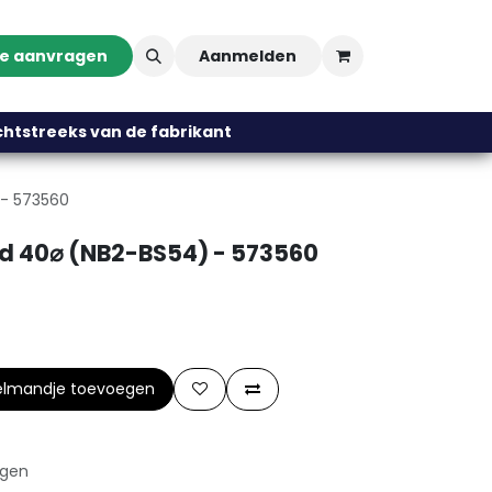
te aanvragen
Aanmelden
streeks van de fabrikant
 - 573560
d 40⌀ (NB2-BS54) - 573560
elmandje toevoegen
agen