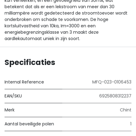
kan verwerken, en een gevoeligheid van 30mA, wat
betekent dat als er een lekstroom van meer dan 30
milliampère wordt gedetecteerd de stroomtoevoer wordt
onderbroken om schade te voorkomen. De hoge
kortsluitvastheid van 10ka, Im=3000 en een
energiebegrenzingsklasse van 3 maakt deze
aardlekautomaat uniek in zijn soort.
Specificaties
Internal Reference
MFQ-023-0106453
EAN/SKU
6925808312237
Merk
Chint
Aantal beveiligde polen
1