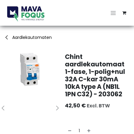
Overslaan naar inhoud
Aardlekautomaten
Chint
aardlekautomaat
1-fase, 1-polig+nul
32A C-kar 30mA
10kA type A (NB1L
1PN C32) - 203062
42,50
€
Excl. BTW