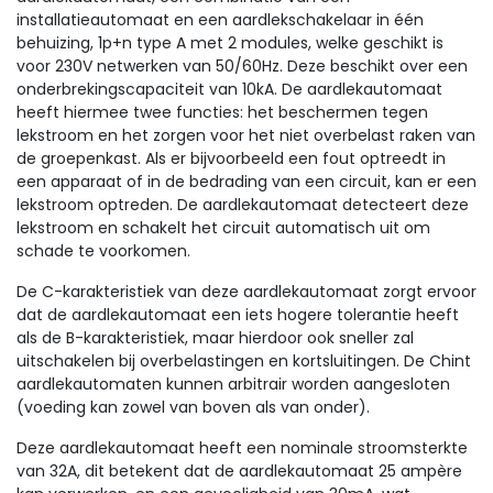
installatieautomaat en een aardlekschakelaar in één
behuizing, 1p+n type A met 2 modules, welke geschikt is
voor 230V netwerken van 50/60Hz. Deze beschikt over een
onderbrekingscapaciteit van 10kA. De aardlekautomaat
heeft hiermee twee functies: het beschermen tegen
lekstroom en het zorgen voor het niet overbelast raken van
de groepenkast. Als er bijvoorbeeld een fout optreedt in
een apparaat of in de bedrading van een circuit, kan er een
lekstroom optreden. De aardlekautomaat detecteert deze
lekstroom en schakelt het circuit automatisch uit om
schade te voorkomen.
De C-karakteristiek van deze aardlekautomaat zorgt ervoor
dat de aardlekautomaat een iets hogere tolerantie heeft
als de B-karakteristiek, maar hierdoor ook sneller zal
uitschakelen bij overbelastingen en kortsluitingen. De Chint
aardlekautomaten kunnen arbitrair worden aangesloten
(voeding kan zowel van boven als van onder).
Deze aardlekautomaat heeft een nominale stroomsterkte
van 32A, dit betekent dat de aardlekautomaat 25 ampère