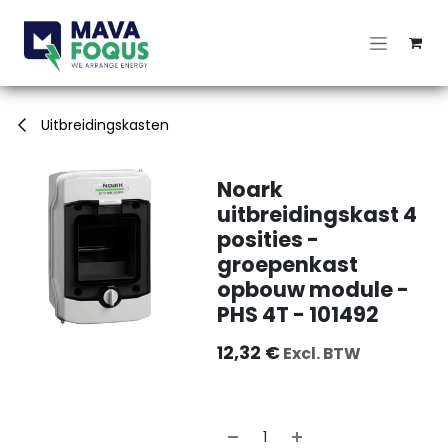
Overslaan naar inhoud
Uitbreidingskasten
Noark
uitbreidingskast 4
posities -
groepenkast
opbouw module -
PHS 4T - 101492
12,32
€
Excl. BTW