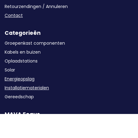
Retourzendingen / Annuleren
Contact
Categorieën
Groepenkast componenten
Kabels en buizen
Oplaadstations
Solar
Energieopslag
Installatiematerialen
Gereedschap
MAVA Foqus
WK-Actie
Ons assortiment