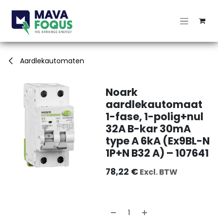
Overslaan naar inhoud
Aardlekautomaten
Noark
aardlekautomaat
1-fase, 1-polig+nul
32A B-kar 30mA
type A 6kA (Ex9BL-N
1P+N B32 A) – 107641
78,22
€
Excl. BTW