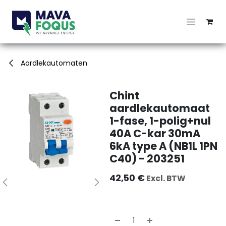
Overslaan naar inhoud
Aardlekautomaten
Chint
aardlekautomaat
1-fase, 1-polig+nul
40A C-kar 30mA
6kA type A (NB1L 1PN
C40) - 203251
42,50
€
Excl. BTW