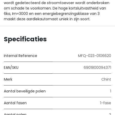
wordt gedetecteerd de stroomtoevoer wordt onderbroken
om schade te voorkomen. De hoge kortsluitvastheid van
6ka, Im=3000 en een energiebegrenzingsklasse van 3
maakt deze aardlekautomaat uniek in zijn soort.
Specificaties
Internal Reference
MFQ-023-0106620
EAN/SKU
6901800094371
Merk
Chint
Aantal beveiligde polen
1
Aantal fasen
1-fase
Aantal polen
2