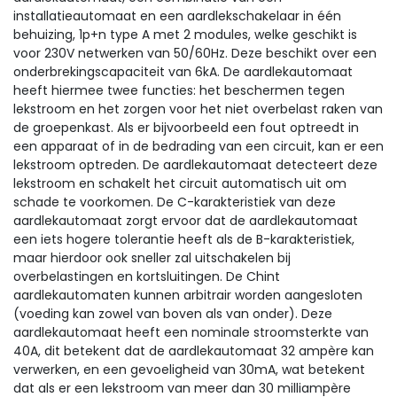
installatieautomaat en een aardlekschakelaar in één
behuizing, 1p+n type A met 2 modules, welke geschikt is
voor 230V netwerken van 50/60Hz. Deze beschikt over een
onderbrekingscapaciteit van 6kA. De aardlekautomaat
heeft hiermee twee functies: het beschermen tegen
lekstroom en het zorgen voor het niet overbelast raken van
de groepenkast. Als er bijvoorbeeld een fout optreedt in
een apparaat of in de bedrading van een circuit, kan er een
lekstroom optreden. De aardlekautomaat detecteert deze
lekstroom en schakelt het circuit automatisch uit om
schade te voorkomen. De C-karakteristiek van deze
aardlekautomaat zorgt ervoor dat de aardlekautomaat
een iets hogere tolerantie heeft als de B-karakteristiek,
maar hierdoor ook sneller zal uitschakelen bij
overbelastingen en kortsluitingen. De Chint
aardlekautomaten kunnen arbitrair worden aangesloten
(voeding kan zowel van boven als van onder). Deze
aardlekautomaat heeft een nominale stroomsterkte van
40A, dit betekent dat de aardlekautomaat 32 ampère kan
verwerken, en een gevoeligheid van 30mA, wat betekent
dat als er een lekstroom van meer dan 30 milliampère