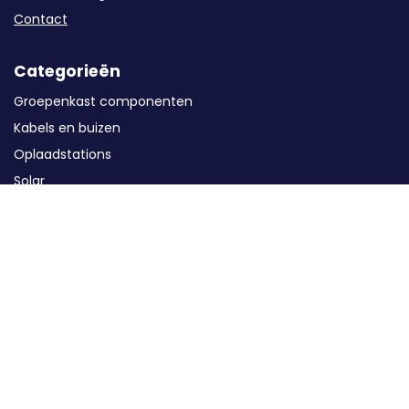
Contact
Categorieën
Groepenkast componenten
Kabels en buizen
Oplaadstations
Solar
Energieopslag
Installatiematerialen
Gereedschap
MAVA Foqus
WK-Actie
Ons assortiment
Klantenservice