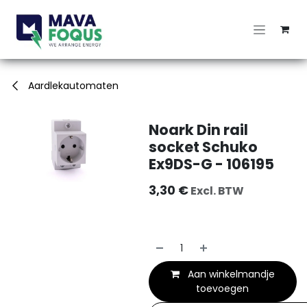
Overslaan naar inhoud
Aardlekautomaten
Noark Din rail
socket Schuko
Ex9DS-G - 106195
3,30
€
Excl. BTW
Aan winkelmandje
toevoegen