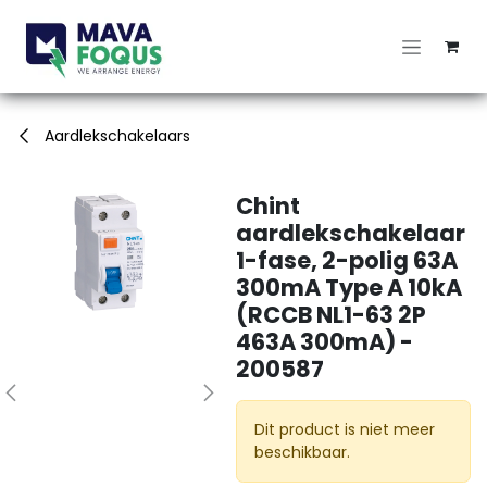
Overslaan naar inhoud
Aardlekschakelaars
Chint
aardlekschakelaar
1-fase, 2-polig 63A
300mA Type A 10kA
(RCCB NL1-63 2P
463A 300mA) -
200587
Dit product is niet meer
beschikbaar.