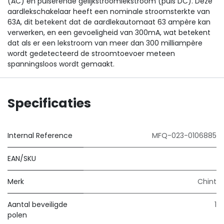
(AC) en pulserende gelijkstroomlekstroom (puls DC). Deze
aardlekschakelaar heeft een nominale stroomsterkte van
63A, dit betekent dat de aardlekautomaat 63 ampère kan
verwerken, en een gevoeligheid van 300mA, wat betekent
dat als er een lekstroom van meer dan 300 milliampère
wordt gedetecteerd de stroomtoevoer meteen
spanningsloos wordt gemaakt.
Specificaties
Internal Reference
MFQ-023-0106885
EAN/SKU
Merk
Chint
Aantal beveiligde
1
polen