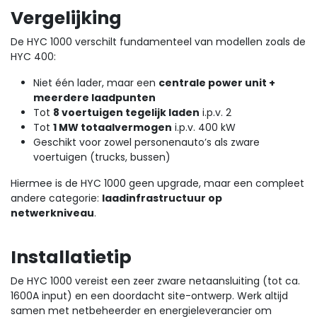
Vergelijking
De HYC 1000 verschilt fundamenteel van modellen zoals de
HYC 400:
Niet één lader, maar een
centrale power unit +
meerdere laadpunten
Tot
8 voertuigen tegelijk laden
i.p.v. 2
Tot
1 MW totaalvermogen
i.p.v. 400 kW
Geschikt voor zowel personenauto’s als zware
voertuigen (trucks, bussen)
Hiermee is de HYC 1000 geen upgrade, maar een compleet
andere categorie:
laadinfrastructuur op
netwerkniveau
.
Installatietip
De HYC 1000 vereist een zeer zware netaansluiting (tot ca.
1600A input) en een doordacht site-ontwerp. Werk altijd
samen met netbeheerder en energieleverancier om