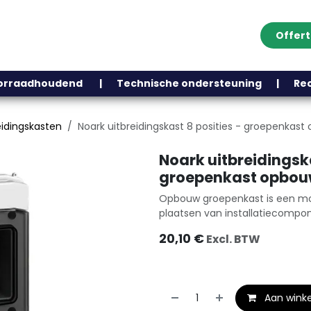
Offer
Klantenservice
Over ons
Webshop
Blog
Contact
Help
oorraadhoudend | Technische ondersteuning | Recht
eidingskasten
Noark uitbreidingskast 8 posities - groepenkas
Noark uitbreidingska
groepenkast opbouw
Opbouw groepenkast is een mod
plaatsen van installatiecompo
20,10
€
Excl. BTW
Aan wink