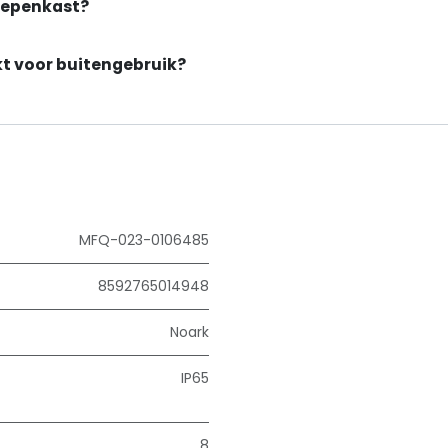
oepenkast?
t voor buitengebruik?
MFQ-023-0106485
8592765014948
Noark
IP65
8