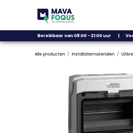
Overslaan naar inhoud
Ons assortiment
Bereikbaar
​
van 08:00 - 21:00 uur | V
Alle producten
Installatiematerialen
Uitbr