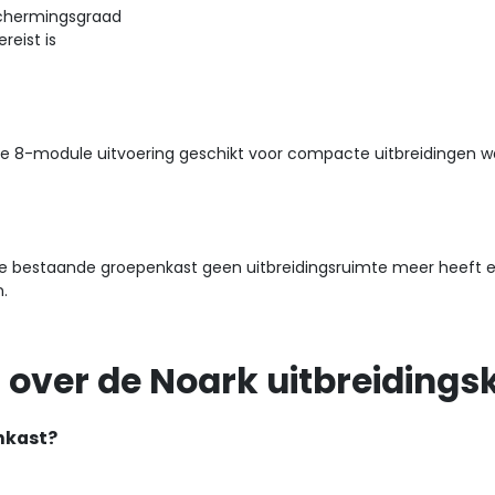
eschermingsgraad
reist is
e 8-module uitvoering geschikt voor compacte uitbreidingen wa
de bestaande groepenkast geen uitbreidingsruimte meer heeft en 
.
 over de Noark uitbreidings
nkast?