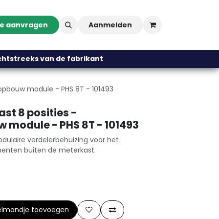
te aanvragen
Aanmelden
streeks van de fabrikant
t opbouw module - PHS 8T - 101493
st 8 posities -
 module - PHS 8T - 101493
ulaire verdelerbehuizing voor het
nenten buiten de meterkast.
elmandje toevoegen