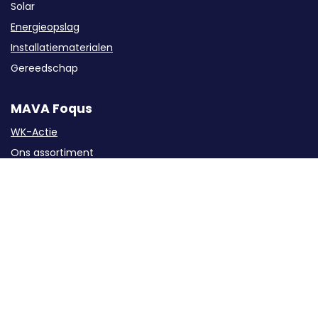
Solar
Energieopslag
Installatiematerialen
Gereedschap
MAVA Foqus
WK-Actie
Ons assortiment
Klantenservice
Over ons
Blog
Openingstijden
Maandag 08:00 - 21:00
Dinsdag 08:00 - 21:00