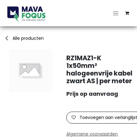
Overslaan naar inhoud
Alle producten
RZ1MAZ1-K
1x50mm²
halogeenvrije kabel
zwart AS | per meter
Prijs op aanvraag
Toevoegen aan verlanglijs
Algemene voorwaarden