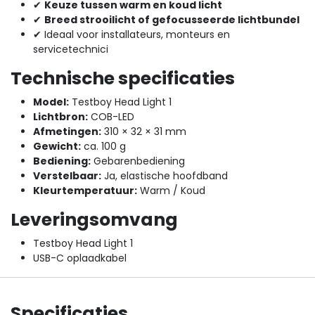
✔
Keuze tussen warm en koud licht
✔
Breed strooilicht of gefocusseerde lichtbundel
✔ Ideaal voor installateurs, monteurs en
servicetechnici
Technische specificaties
Model:
Testboy Head Light 1
Lichtbron:
COB-LED
Afmetingen:
310 × 32 × 31 mm
Gewicht:
ca. 100 g
Bediening:
Gebarenbediening
Verstelbaar:
Ja, elastische hoofdband
Kleurtemperatuur:
Warm / Koud
Leveringsomvang
Testboy Head Light 1
USB-C oplaadkabel
Specificaties