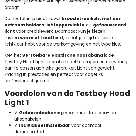
wanneer je handen vuil zijn of wanneer je handschoenen
draagt.
De hoofdlamp biedt zowel
breed strooilicht met een
extreem heldere lichtoppervlakte
als
gefocusseerd
licht
voor precisiewerk. Daarnaast kun je kiezen
tussen
warm of koud licht
, zodat je altijd de juiste
lichtkleur hebt voor de werkomgeving en het type klus.
Met het
verstelbare elastische hoofdband
is de
Testboy Head Light 1 comfortabel te dragen en eenvoudig
aan te passen aan elke gebruiker. Licht van gewicht,
krachtig in prestaties en perfect voor dagelijks
professioneel gebruik.
Voordelen van de Testboy Head
Light 1
✔
Gebarenbediening
voor handsfree aan- en
uitschakelen
✔
Individueel instelbaar
voor optimaal
draagcomfort