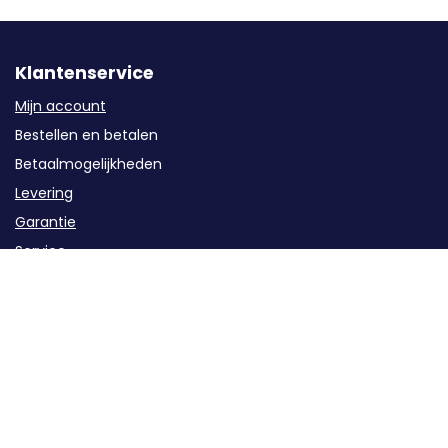
Klantenservice
Mijn account
Bestellen en betalen
Betaalmogelijkheden
Levering
Garantie
Service
Retourzendingen / Annuleren
Contact
Categorieën
Groepenkast componenten
Kabels en buizen