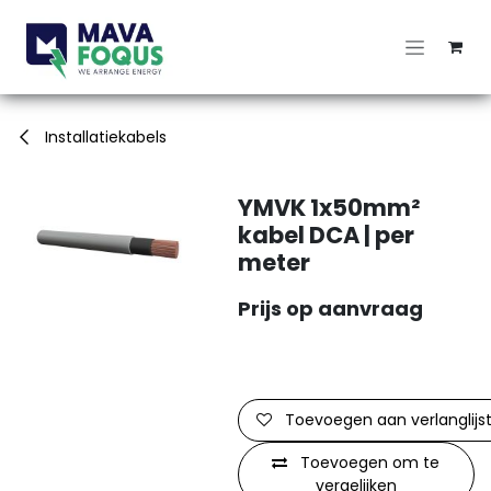
Overslaan naar inhoud
Installatiekabels
YMVK 1x50mm²
kabel DCA | per
meter
Prijs op aanvraag
Toevoegen aan verlanglijs
Toevoegen om te
vergelijken