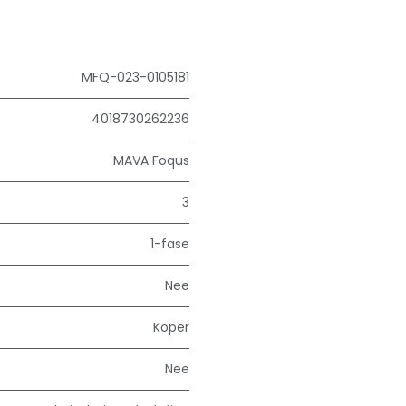
MFQ-023-0105181
4018730262236
MAVA Foqus
3
1-fase
Nee
Koper
Nee