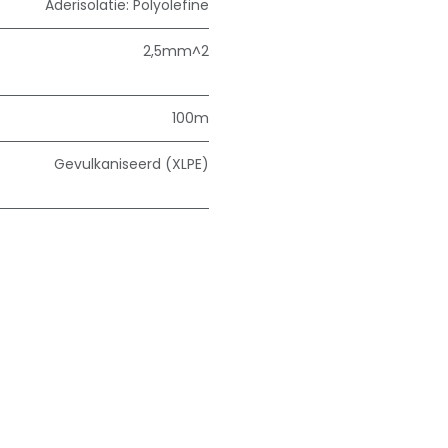
Aderisolatie: Polyolefine
2,5mm^2
100m
Gevulkaniseerd (XLPE)