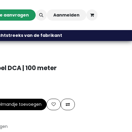
te aanvragen
Aanmelden
streeks van de fabrikant
l DCA | 100 meter
elmandje toevoegen
agen