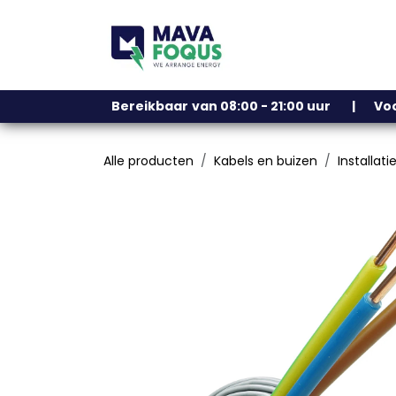
Overslaan naar inhoud
Ons assortiment
Bereikbaar
​
van 08:00 - 21:00 uur | V
Alle producten
Kabels en buizen
Installati