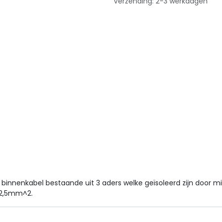
Verzending: 2-3 werkdagen
binnenkabel bestaande uit 3 aders welke geïsoleerd zijn door 
 2,5mm^2.