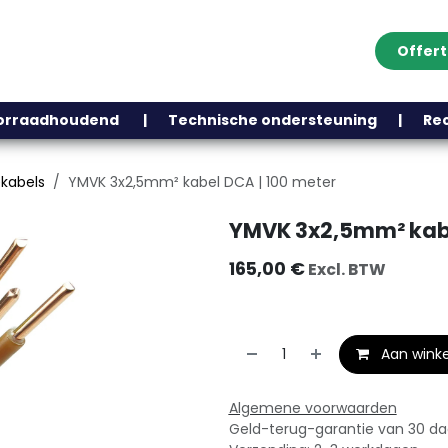
Offer
Klantenservice
Over ons
Webshop
Blog
Contact
Help
oorraadhoudend | Technische ondersteuning | Recht
ekabels
YMVK 3x2,5mm² kabel DCA | 100 meter
YMVK 3x2,5mm² kabe
165,00
€
Excl. BTW
Aan wink
Algemene voorwaarden
Geld-terug-garantie van 30 d