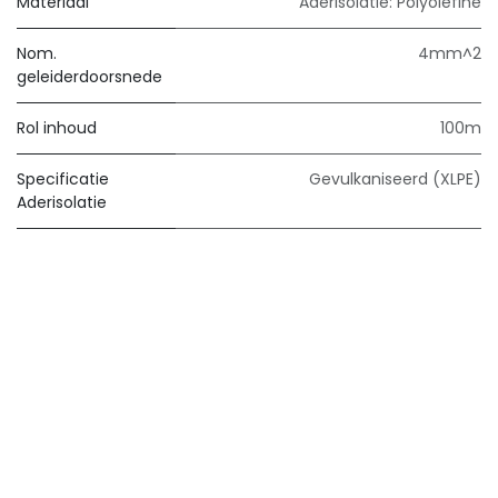
Materiaal
Aderisolatie: Polyolefine
Nom.
4mm^2
geleiderdoorsnede
Rol inhoud
100m
Specificatie
Gevulkaniseerd (XLPE)
Aderisolatie