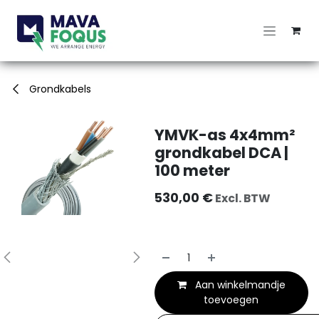
Overslaan naar inhoud
Grondkabels
YMVK-as 4x4mm²
grondkabel DCA |
100 meter
530,00
€
Excl. BTW
Aan winkelmandje
toevoegen