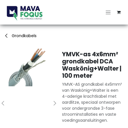
Overslaan naar inhoud
Grondkabels
YMVK-as 4x6mm²
grondkabel DCA
Waskönig+Walter |
100 meter
YMVK-AS grondkabel 4x6mm²
van Waskönig+Walter is een
4-aderige krachtkabel met
aardlitze, speciaal ontworpen
voor ondergrondse 3-fase
stroominstallaties en vaste
voedingsaansluitingen.