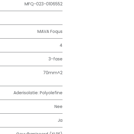
MFQ-023-0106552
MAVA Foqus
4
3-fase
70mm^2
Aderisolatie: Polyolefine
Nee
Ja