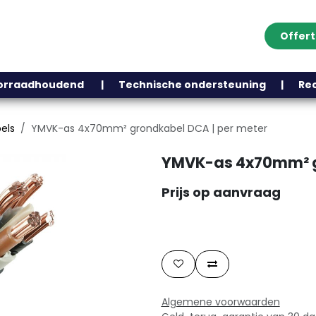
Offer
Klantenservice
Over ons
Webshop
Blog
Contact
Help
oorraadhoudend | Technische ondersteuning | Recht
els
YMVK-as 4x70mm² grondkabel DCA | per meter
YMVK-as 4x70mm² gr
Prijs op aanvraag
Algemene voorwaarden