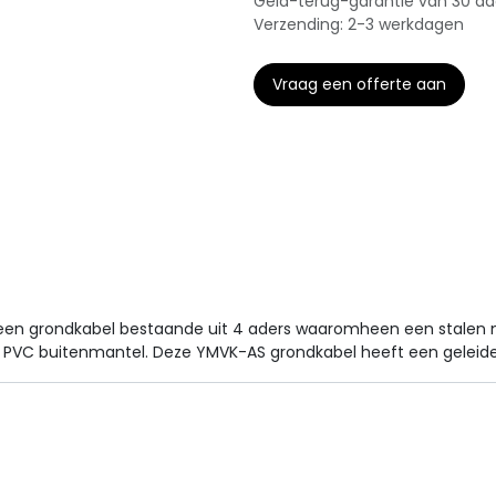
Geld-terug-garantie van 30 d
Verzending: 2-3 werkdagen
Vraag een offerte aan
en grondkabel bestaande uit 4 aders waaromheen een stalen m
een PVC buitenmantel. Deze YMVK-AS grondkabel heeft een gele