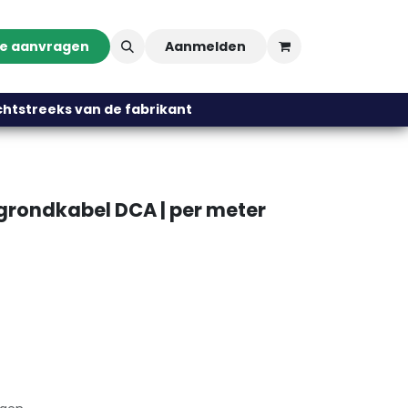
te aanvragen
Aanmelden
streeks van de fabrikant
ondkabel DCA | per meter