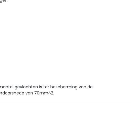
agen
antel gevlochten is ter bescherming van de
iderdoorsnede van 70mm^2.