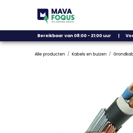
Overslaan naar inhoud
Ons assortiment
Bereikbaar
​
van 08:00 - 21:00 uur | V
Alle producten
Kabels en buizen
Grondkab