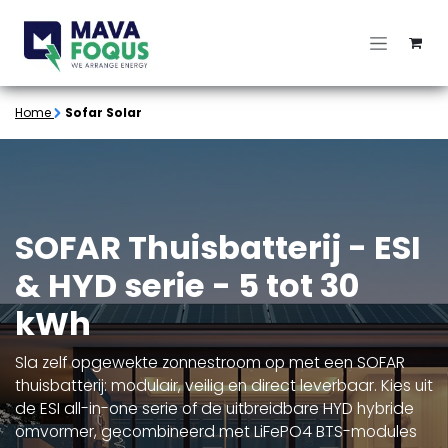
Overslaan naar inhoud
Home
Sofar Solar
SOFAR Thuisbatterij - ESI
& HYD serie - 5 tot 30
kWh
Sla zelf opgewekte zonnestroom op met een SOFAR
thuisbatterij: modulair, veilig en direct leverbaar. Kies uit
de ESI all-in-one serie of de uitbreidbare HYD hybride
omvormer, gecombineerd met LiFePO4 BTS-modules