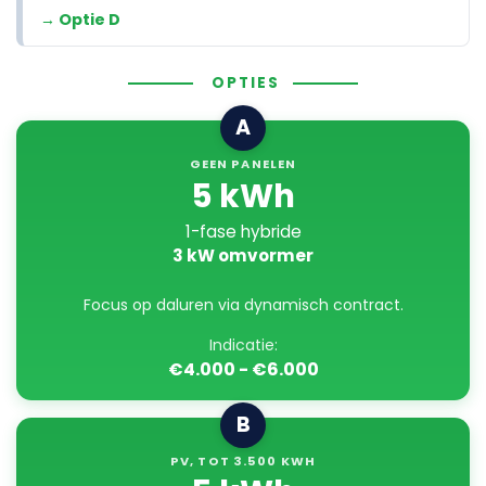
→ Optie D
OPTIES
A
GEEN PANELEN
5 kWh
1-fase hybride
3 kW omvormer
Focus op daluren via dynamisch contract.
Indicatie:
€4.000 - €6.000
B
PV, TOT 3.500 KWH