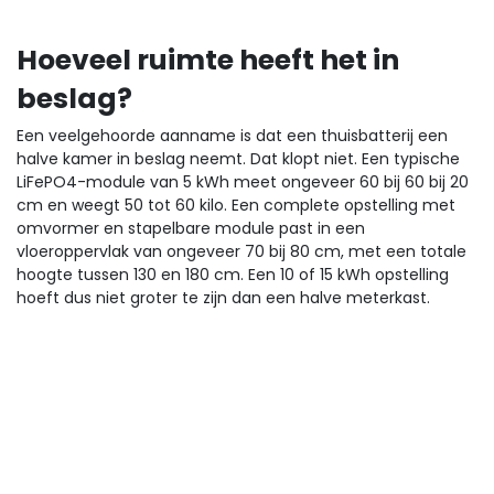
Hoeveel ruimte heeft het in
beslag?
Een veelgehoorde aanname is dat een thuisbatterij een
halve kamer in beslag neemt. Dat klopt niet. Een typische
LiFePO4-module van 5 kWh meet ongeveer 60 bij 60 bij 20
cm en weegt 50 tot 60 kilo. Een complete opstelling met
omvormer en stapelbare module past in een
vloeroppervlak van ongeveer 70 bij 80 cm, met een totale
hoogte tussen 130 en 180 cm. Een 10 of 15 kWh opstelling
hoeft dus niet groter te zijn dan een halve meterkast.
Plaatsing kan in een technische ruimte, garage, berging of
bijkeuken. Wandmontage werkt voor de lichtere systemen,
vrijstaande opstelling voor de zwaardere. De ruimte moet
een temperatuurbereik tussen 0 en 40 graden hebben,
een geconditioneerde ruimte is niet nodig. LiFePO4-cellen
werken passief gekoeld, dus zonder ventilator-geluid. Je
kunt de batterij prima in de buurt van een leefruimte